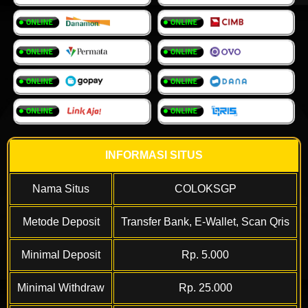
INFORMASI SITUS
Nama Situs
COLOKSGP
Metode Deposit
Transfer Bank, E-Wallet, Scan Qris
Minimal Deposit
Rp. 5.000
Minimal Withdraw
Rp. 25.000